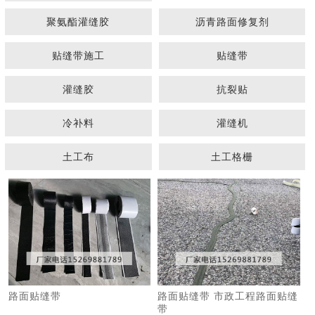
聚氨酯灌缝胶
沥青路面修复剂
贴缝带施工
贴缝带
灌缝胶
抗裂贴
冷补料
灌缝机
1
2
3
土工布
土工格栅
路面贴缝带
路面贴缝带 市政工程路面贴缝
带